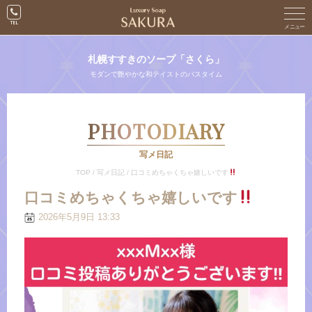
札幌すすきのソープ「さくら」
モダンで艶やかな和テイストのバスタイム
PHOTODIARY
写メ日記
TOP
/
写メ日記
/
口コミめちゃくちゃ嬉しいです
口コミめちゃくちゃ嬉しいです
2026年5月9日 13:33