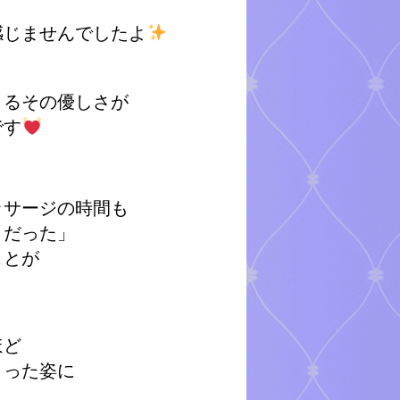
感じませんでしたよ
さるその優しさが
です
ッサージの時間も
うだった」
ことが
ほど
さった姿に