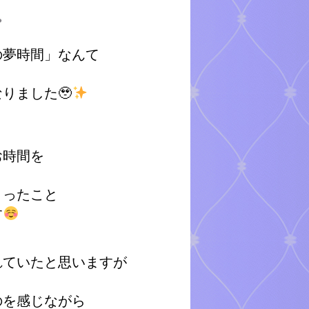
の夢時間」なんて
りました🥹
お時間を
さったこと
す
れていたと思いますが
のを感じながら