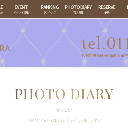
LE
EVENT
RANKING
PHOTO DIARY
RESERVE
ール
イベント情報
ランキング
写メ日記
予約
PHOTO DIARY
写メ日記
TOP
/
写メ日記
/
口コミめちゃくちゃ嬉しいです