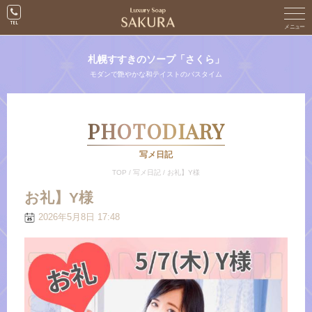
札幌すすきのソープ「さくら」
モダンで艶やかな和テイストのバスタイム
PHOTODIARY
写メ日記
TOP
/
写メ日記
/
お礼】Y様
お礼】Y様
2026年5月8日 17:48