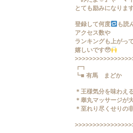
とても励みになりま
登録して何度
も読
アクセス数や
ランキングも上がっ
嬉しいです🥹
>>>>>>>>>>>>>>>>
┏┓
┗■ 有馬 まどか
＊王様気分を味わえ
＊睾丸マッサージが大
＊至れり尽くせりの
>>>>>>>>>>>>>>>>