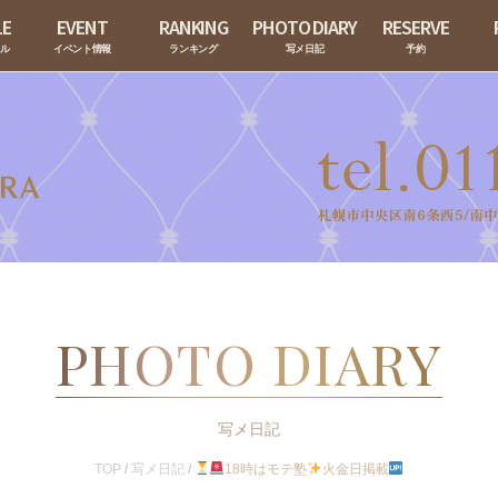
LE
EVENT
RANKING
PHOTO DIARY
RESERVE
ール
イベント情報
ランキング
写メ日記
予約
PHOTO DIARY
写メ日記
TOP
/
写メ日記
/
18時はモテ塾
火金日掲載