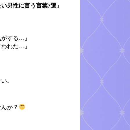
い男性に言う言葉7選」
気がする…」
言われた…」
ない。
せんか？