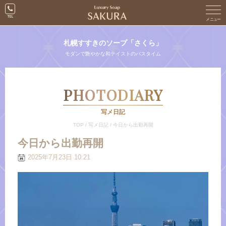
札幌すすきのソープ「さくら」
モダンで艶やかな和テイストのバスタイム
PHOTODIARY
写メ日記
TOP
/
写メ日記
/
今日から出勤再開
今日から出勤再開
2025年7月23日 10:21