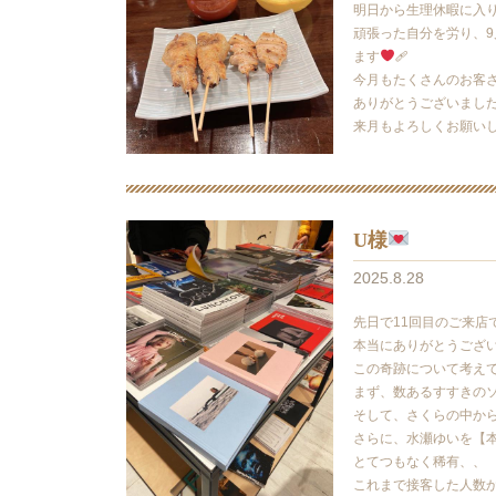
明日から生理休暇に入
頑張った自分を労り、
ます
‍🩹
今月もたくさんのお客
ありがとうございまし
来月もよろしくお願い
U様
2025.8.28
先日で11回目のご来店
本当にありがとうござ
この奇跡について考え
まず、数あるすすきの
そして、さくらの中か
さらに、水瀬ゆいを【
とてつもなく稀有、、
これまで接客した人数か