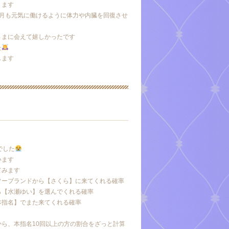
ります
9月も元気に働けるように体力や内臓を回復させ
さまに会えて嬉しかったです
た
します
でした
います
てみます
ソープランドから【さくら】に来てくれる確率
ら【水瀬ゆい】を選んでくれる確率
本指名】でまた来てくれる確率
ら、本指名10回以上の方の割合をざっと計算