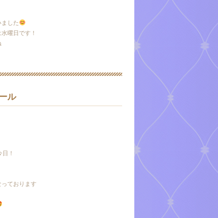
いました
は水曜日です！
ね
！
ール
0←今日！
なっております