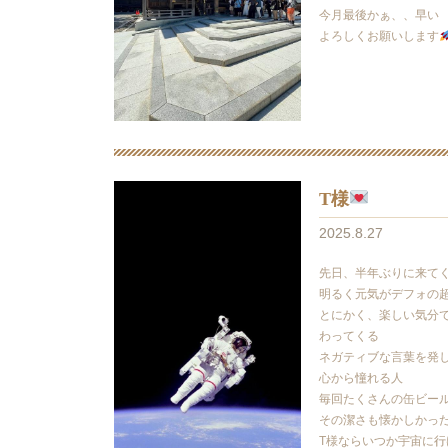
今月最後かぁ、、早い
よろしくお願いします
T様
2025.8.27
先日、半年ぶりに来て
明るく元気がデフォの
とにかく、楽しい気分
わってくる
ネガティブな言葉を発
心から憧れる人
毎回たくさんの缶ビー
その潔さも懐かしかっ
T様ならいつか宇宙に行