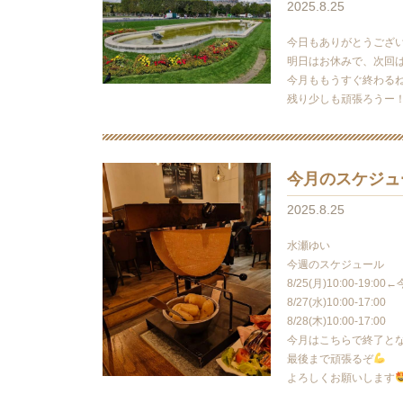
2025.8.25
今日もありがとうござ
明日はお休みで、次回
今月ももうすぐ終わる
残り少しも頑張ろうー
今月のスケジュ
2025.8.25
水瀬ゆい
今週のスケジュール
8/25(月)10:00-19:0
8/27(水)10:00-17:00
8/28(木)10:00-17:00
今月はこちらで終了と
最後まで頑張るぞ
よろしくお願いします