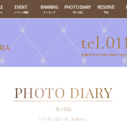
LE
EVENT
RANKING
PHOTO DIARY
RESERVE
ール
イベント情報
ランキング
写メ日記
予約
PHOTO DIARY
写メ日記
TOP
/ 写メ日記一覧（水瀬ゆい）