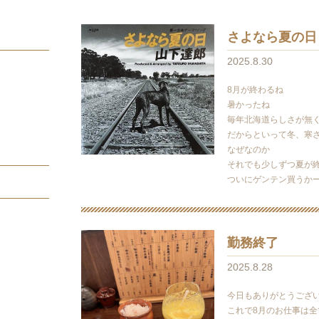
さよなら夏の日
2025.8.30
8月が終わるね
暑かったね
毎年北海道らしさが無
だからといって冬、寒
なぜなのか
それでも少しずつ夏が
ついにゲンテン買うか
勤務終了
2025.8.28
今日もありがとうござ
これで8月のお仕事は全