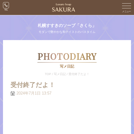
札幌すすきのソープ「さくら」
モダンで艶やかな和テイストのバスタイム
PHOTODIARY
写メ日記
TOP
/
写メ日記
/
受付終了だよ！
受付終了だよ！
2024年7月1日 13:57