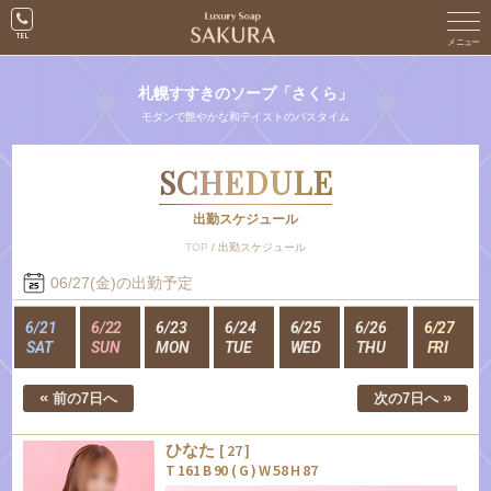
札幌すすきのソープ「さくら」
モダンで艶やかな和テイストのバスタイム
SCHEDULE
出勤スケジュール
TOP
/
出勤スケジュール
06/27(金)の出勤予定
6/21
6/22
6/23
6/24
6/25
6/26
6/27
SAT
SUN
MON
TUE
WED
THU
FRI
«
»
前の7日へ
次の7日へ
ひなた
[ 27 ]
T 161 B 90 ( G ) W 58 H 87