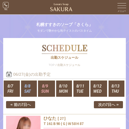
札幌すすきのソープ「さくら」
モダンで艶やかな和テイストのバスタイム
SCHEDULE
出勤スケジュール
TOP
/
出勤スケジュール
06/27(金)の出勤予定
8/7
8/8
8/9
8/10
8/11
8/12
8/13
FRI
SAT
SUN
MON
TUE
WED
THU
«
»
前の7日へ
次の7日へ
ひなた
[ 27 ]
T 161 B 90 ( G ) W 58 H 87