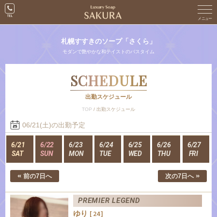
札幌すすきのソープ「さくら」
モダンで艶やかな和テイストのバスタイム
SCHEDULE
出勤スケジュール
TOP
/
出勤スケジュール
06/21(土)の出勤予定
6/21
6/22
6/23
6/24
6/25
6/26
6/27
SAT
SUN
MON
TUE
WED
THU
FRI
«
»
前の7日へ
次の7日へ
PREMIER LEGEND
ゆり
[ 24 ]