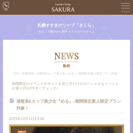
札幌すすきのソープ「さくら」
モダンで艶やかな和テイストのバスタイム
NEWS
動画
TOP
/
新着情報
/
清楚系Eカップ美少女『める』♪期間限定新人限定プラン対象！
期間限定のイベントやサイトを見た方だけのスペシャルなイベント
が盛り沢山!!今すぐチェック♪
清楚系Eカップ美少女『める』♪期間限定新人限定プラン
対象！
2025年10月11日 9:00