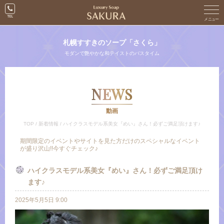
札幌すすきのソープ「さくら」
モダンで艶やかな和テイストのバスタイム
NEWS
動画
TOP
/
新着情報
/
ハイクラスモデル系美女『めい』さん！必ずご満足頂けます♪
期間限定のイベントやサイトを見た方だけのスペシャルなイベント
が盛り沢山!!今すぐチェック♪
ハイクラスモデル系美女『めい』さん！必ずご満足頂け
ます♪
2025年5月5日 9:00