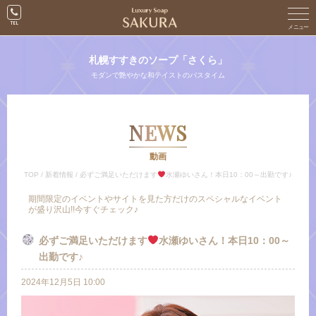
札幌すすきのソープ「さくら」
モダンで艶やかな和テイストのバスタイム
NEWS
動画
TOP
/
新着情報
/
必ずご満足いただけます
水瀬ゆいさん！本日10：00～出勤です♪
期間限定のイベントやサイトを見た方だけのスペシャルなイベント
が盛り沢山!!今すぐチェック♪
必ずご満足いただけます
水瀬ゆいさん！本日10：00～
出勤です♪
2024年12月5日 10:00