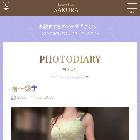
札幌すすきのソープ「さくら」
モダンで艶やかな和テイストのバスタイム
PHOTODIARY
写メ日記
TOP
/
写メ日記
/
雨〜🥲
雨〜🥲
2026年7月9日 19:03