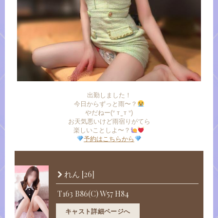
出勤しました！
今日からずっと雨〜？
やだねー(ᐡ т ̫ т ᐡ)
お天気悪いけど雨宿りがてら
楽しいことしよ〜？
予約はこちらから
[26]
れん
T163 B86(C) W57 H84
キャスト詳細ページへ