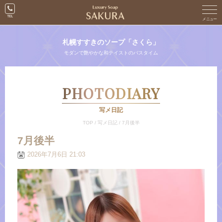
札幌すすきのソープ「さくら」
モダンで艶やかな和テイストのバスタイム
PHOTODIARY
写メ日記
TOP
/
写メ日記
/
7月後半
7月後半
2026年7月6日 21:03