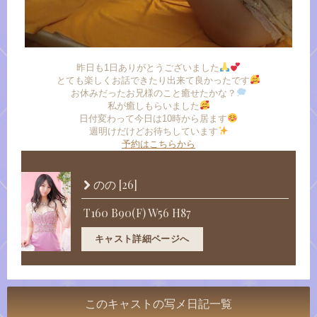
昨日も1日ありがとうございました
とても楽しくお話できたり出来て良かったです
お休みだったお兄様のこと癒せたかな？
私が癒しもらいました
日付変わって今日は10時から居ます
週明けだけどお待ちしています
予約はこちらから
[26]
のの
T160 B90(F) W56 H87
キャスト詳細ページへ
このキャストの写メ日記一覧