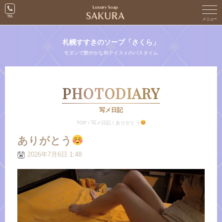
札幌すすきのソープ「さくら」
モダンで艶やかな和テイストのバスタイム
PHOTODIARY
写メ日記
TOP
/
写メ日記
/
ありがとう
ありがとう
2026年7月6日 1:48