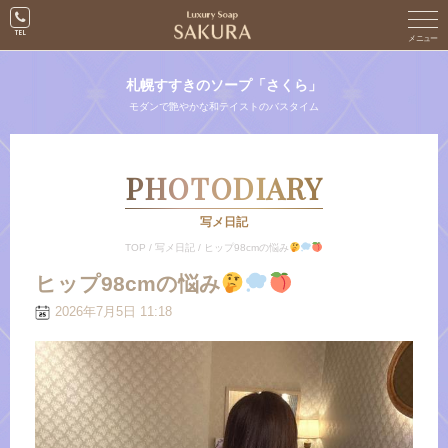
札幌すすきのソープ「さくら」
モダンで艶やかな和テイストのバスタイム
PHOTODIARY
写メ日記
TOP
/
写メ日記
/
ヒップ98cmの悩み
ヒップ98cmの悩み
2026年7月5日 11:18