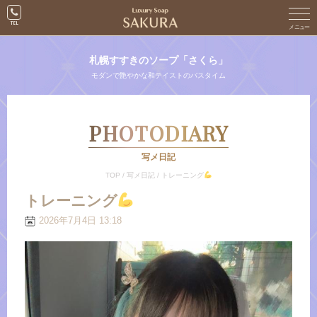
札幌すすきのソープ「さくら」
モダンで艶やかな和テイストのバスタイム
PHOTODIARY
写メ日記
TOP
/
写メ日記
/
トレーニング
トレーニング
2026年7月4日 13:18