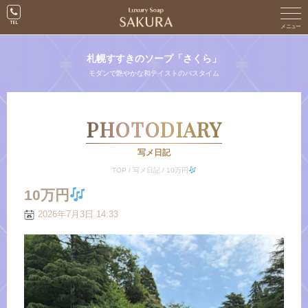
札幌すすきのソープ「さくら」
モダンで艶やかな和テイストのバスタイム
PHOTODIARY
写メ日記
TOP
/
写メ日記
/
10万円
10万円
2026年7月3日 14:33