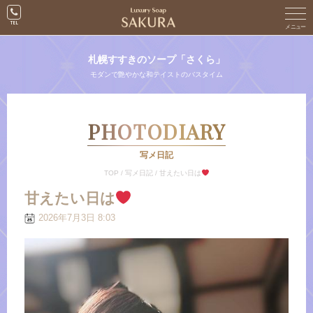
札幌すすきのソープ「さくら」
モダンで艶やかな和テイストのバスタイム
PHOTODIARY
写メ日記
TOP
/
写メ日記
/
甘えたい日は
甘えたい日は
2026年7月3日 8:03