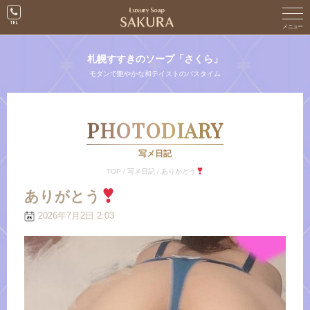
札幌すすきのソープ「さくら」
モダンで艶やかな和テイストのバスタイム
PHOTODIARY
写メ日記
TOP
/
写メ日記
/
ありがとう
ありがとう
2026年7月2日 2:03