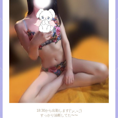
18:30から出勤します(ᐡ ̳ᴗ ̫ ᴗ ̳ᐡ)
すっかり油断してた〜〜