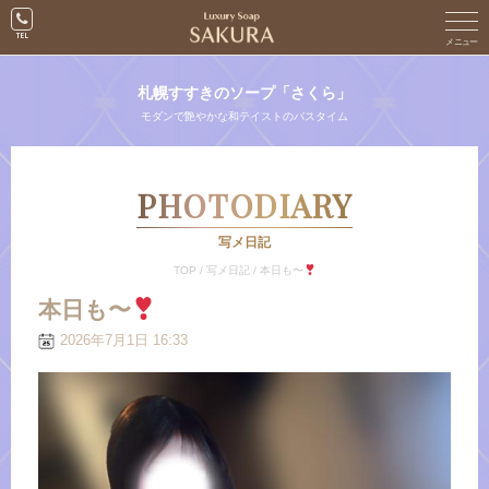
札幌すすきのソープ「さくら」
モダンで艶やかな和テイストのバスタイム
PHOTODIARY
写メ日記
TOP
/
写メ日記
/
本日も〜
本日も〜
2026年7月1日 16:33