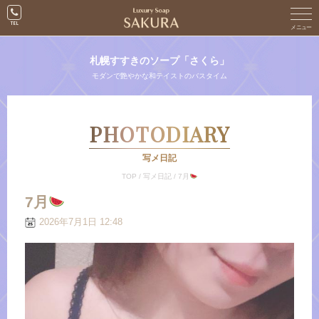
札幌すすきのソープ「さくら」
モダンで艶やかな和テイストのバスタイム
PHOTODIARY
写メ日記
TOP
/
写メ日記
/
7月
7月
2026年7月1日 12:48