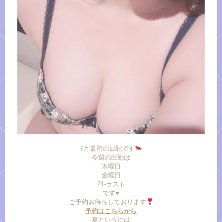
7月最初の日記です
今週の出勤は
木曜日
金曜日
21-ラスト
です♥️
ご予約お待ちしております
予約はこちらから
夏というには