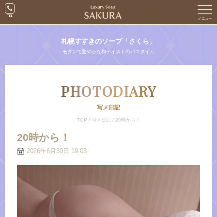
札幌すすきのソープ「さくら」
モダンで艶やかな和テイストのバスタイム
PHOTODIARY
写メ日記
TOP
/
写メ日記
/
20時から！
20時から！
2026年6月30日 19:03