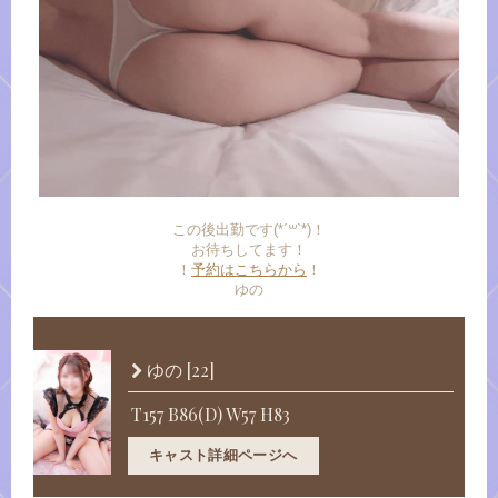
この後出勤です(*´꒳`*)！
お待ちしてます！
！
予約はこちらから
！
ゆの
[22]
ゆの
T157 B86(D) W57 H83
キャスト詳細ページへ