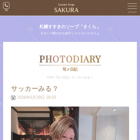
札幌すすきのソープ「さくら」
モダンで艶やかな和テイストのバスタイム
PHOTODIARY
写メ日記
TOP
/
写メ日記
/
サッカーみる？
サッカーみる？
2026年6月29日 18:03