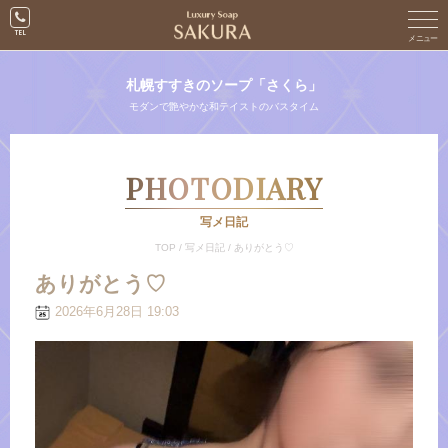
札幌すすきのソープ「さくら」
モダンで艶やかな和テイストのバスタイム
PHOTODIARY
写メ日記
TOP
/
写メ日記
/
ありがとう♡
ありがとう♡
2026年6月28日 19:03