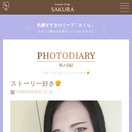
札幌すすきのソープ「さくら」
モダンで艶やかな和テイストのバスタイム
PHOTODIARY
写メ日記
TOP
/
写メ日記
/
ストーリー好き
ストーリー好き
2026年6月26日 12:19