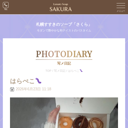
札幌すすきのソープ「さくら」
モダンで艶やかな和テイストのバスタイム
PHOTODIARY
写メ日記
TOP
/
写メ日記
/
はらぺこ
はらぺこ
2026年6月23日 11:18