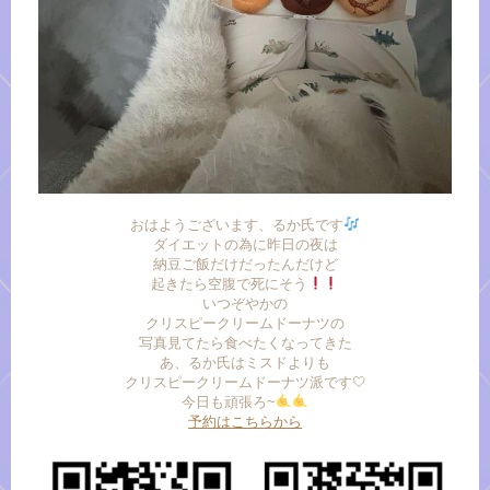
おはようございます、るか氏です
ダイエットの為に昨日の夜は
納豆ご飯だけだったんだけど
起きたら空腹で死にそう
いつぞやかの
クリスピークリームドーナツの
写真見てたら食べたくなってきた
あ、るか氏はミスドよりも
クリスピークリームドーナツ派です🤍
今日も頑張ろ~
予約はこちらから