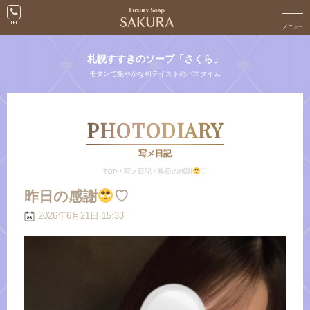
札幌すすきのソープ「さくら」
モダンで艶やかな和テイストのバスタイム
PHOTODIARY
写メ日記
TOP
/
写メ日記
/
昨日の感謝
♡
昨日の感謝
♡
2026年6月21日 15:33