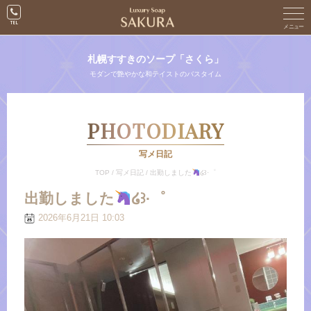
札幌すすきのソープ「さくら」
モダンで艶やかな和テイストのバスタイム
PHOTODIARY
写メ日記
TOP
/
写メ日記
/
出勤しました
໒꒱·゜
出勤しました
໒꒱·゜
2026年6月21日 10:03