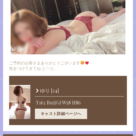
ご予約のお客さまありがとうございます
気をつけてきてね- ̗̀( ˶’ᵕ’˶) ̖́-
[24]
ゆり
T163 B95(G) W58 H86
キャスト詳細ページへ