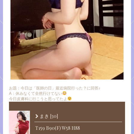
お題：今日は「医師の日」最近病院行った？に回答♪
A：休みなくて全然行けてない
今日皮膚科に行こうと思ってたよ
[30]
まき
T159 B90(F) W58 H88