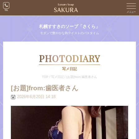
札幌すすきのソープ「さくら」
モダンで艶やかな和テイストのバスタイム
PHOTODIARY
写メ日記
TOP
/
写メ日記
/
[お題]from:歯医者さん
[お題]from:歯医者さん
2026年6月20日 14:18