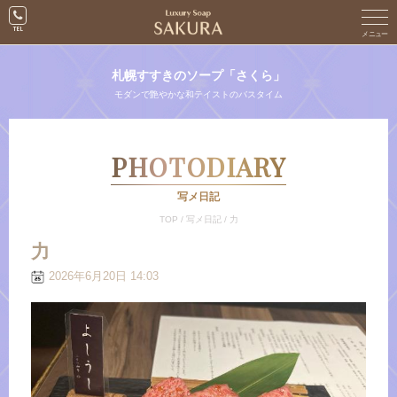
札幌すすきのソープ「さくら」
モダンで艶やかな和テイストのバスタイム
PHOTODIARY
写メ日記
TOP
/
写メ日記
/
力
力
2026年6月20日 14:03