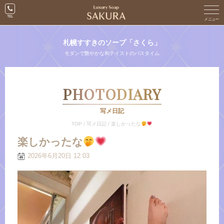
札幌すすきのソープ「さくら」
モダンで艶やかな和テイストのバスタイム
PHOTODIARY
写メ日記
TOP
/
写メ日記
/
楽しかったな
楽しかったな
2026年6月20日 12:03