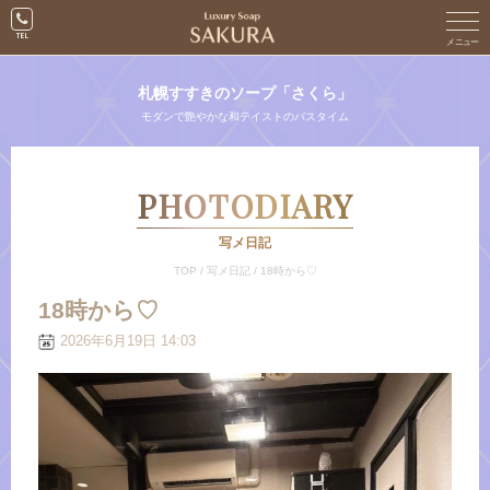
札幌すすきのソープ「さくら」
モダンで艶やかな和テイストのバスタイム
PHOTODIARY
写メ日記
TOP
/
写メ日記
/
18時から♡
18時から♡
2026年6月19日 14:03