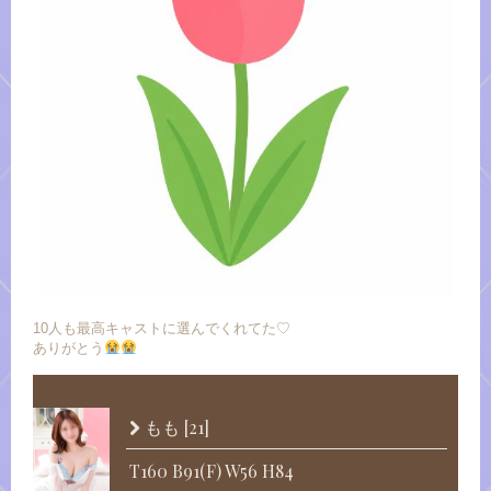
10人も最高キャストに選んでくれてた♡
ありがとう
[21]
もも
T160 B91(F) W56 H84