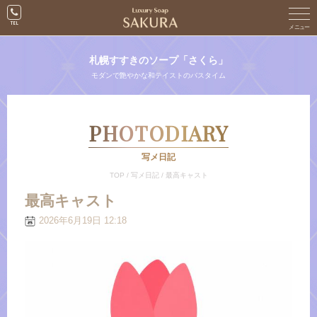
札幌すすきのソープ「さくら」
モダンで艶やかな和テイストのバスタイム
PHOTODIARY
写メ日記
TOP
/
写メ日記
/
最高キャスト
最高キャスト
2026年6月19日 12:18