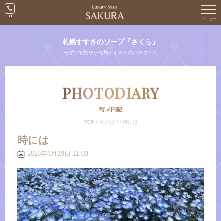
札幌すすきのソープ「さくら」
モダンで艶やかな和テイストのバスタイム
PHOTODIARY
写メ日記
TOP
/
写メ日記
/
時には
時には
2026年6月19日 11:03