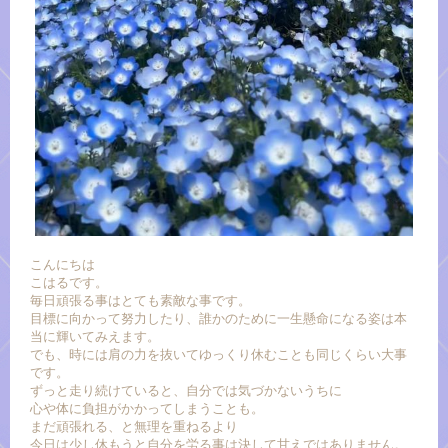
こんにちは
こはるです。
毎日頑張る事はとても素敵な事です。
目標に向かって努力したり、誰かのために一生懸命になる姿は本
当に輝いてみえます。
でも、時には肩の力を抜いてゆっくり休むことも同じくらい大事
です。
ずっと走り続けていると、自分では気づかないうちに
心や体に負担がかかってしまうことも。
まだ頑張れる、と無理を重ねるより
今日は少し休もうと自分を労る事は決して甘えではありません。