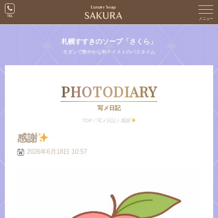
札幌すすきのソープ「さくら」
モダンで艶やかな和テイストのバスタイム
PHOTODIARY
写メ日記
TOP
/
写メ日記
/
感謝
感謝
2026年6月18日 10:57