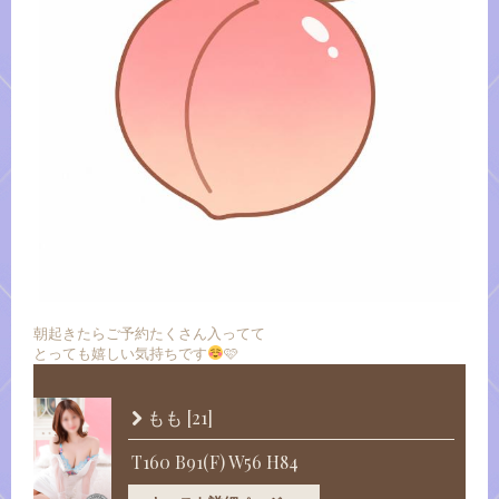
朝起きたらご予約たくさん入ってて
とっても嬉しい気持ちです
🩷
[21]
もも
T160 B91(F) W56 H84