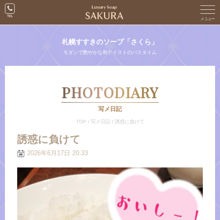
札幌すすきのソープ「さくら」
モダンで艶やかな和テイストのバスタイム
PHOTODIARY
写メ日記
TOP
/
写メ日記
/
誘惑に負けて
誘惑に負けて
2026年6月17日 20:33