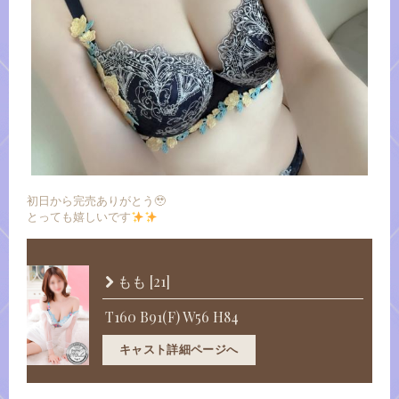
初日から完売ありがとう🥹
とっても嬉しいです
[21]
もも
T160 B91(F) W56 H84
キャスト詳細ページへ