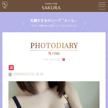
札幌すすきのソープ「さくら」
モダンで艶やかな和テイストのバスタイム
PHOTODIARY
写メ日記
TOP
/
写メ日記
/
2026年6月17日 19:18