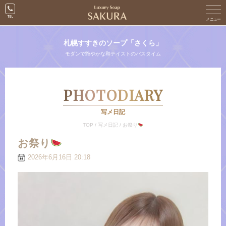
札幌すすきのソープ「さくら」
モダンで艶やかな和テイストのバスタイム
PHOTODIARY
写メ日記
TOP
/
写メ日記
/
お祭り
お祭り
2026年6月16日 20:18