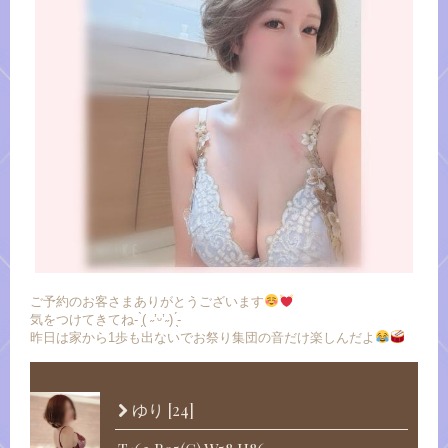
ご予約のお客さまありがとうございます
気をつけてきてね- ̗̀( ˶’ᵕ’˶) ̖́-
昨日は家から1歩も出ないでお祭り集団の音だけ楽しんだよ
[24]
ゆり