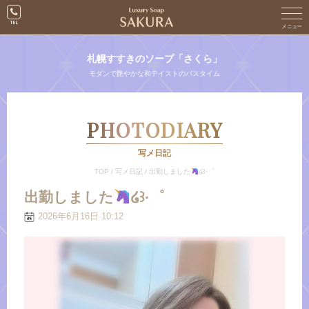
札幌すすきのソープ「さくら」
モダンで艶やかな和テイストのバスタイム
PHOTODIARY
写メ日記
TOP
/
写メ日記
/
出勤しました
໒꒱·゜
出勤しました
໒꒱·゜
2026年6月16日 10:12