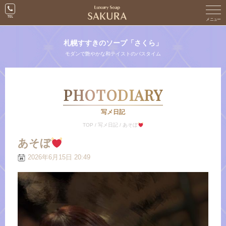
札幌すすきのソープ「さくら」
モダンで艶やかな和テイストのバスタイム
PHOTODIARY
写メ日記
TOP
/
写メ日記
/
あそぼ
あそぼ
2026年6月15日 20:49