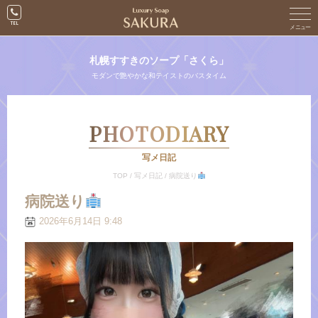
札幌すすきのソープ「さくら」
モダンで艶やかな和テイストのバスタイム
PHOTODIARY
写メ日記
TOP
/
写メ日記
/
病院送り
病院送り
2026年6月14日 9:48