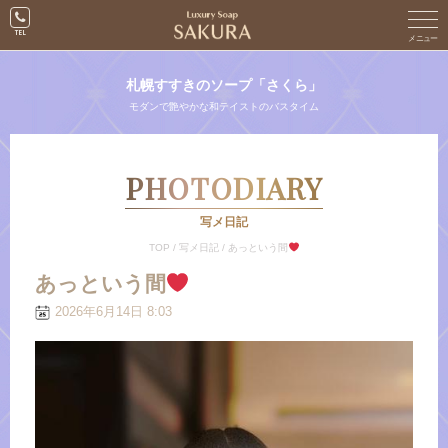
札幌すすきのソープ「さくら」
モダンで艶やかな和テイストのバスタイム
PHOTODIARY
写メ日記
TOP
/
写メ日記
/
あっという間
あっという間
2026年6月14日 8:03