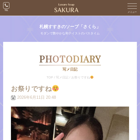
札幌すすきのソープ「さくら」
モダンで艶やかな和テイストのバスタイム
PHOTODIARY
写メ日記
TOP
/
写メ日記
/
お祭りですね
お祭りですね
2026年6月11日 20:48