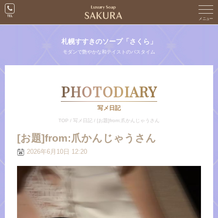
札幌すすきのソープ「さくら」
モダンで艶やかな和テイストのバスタイム
PHOTODIARY
写メ日記
TOP
/
写メ日記
/
[お題]from:爪かんじゃうさん
[お題]from:爪かんじゃうさん
2026年6月10日 12:20