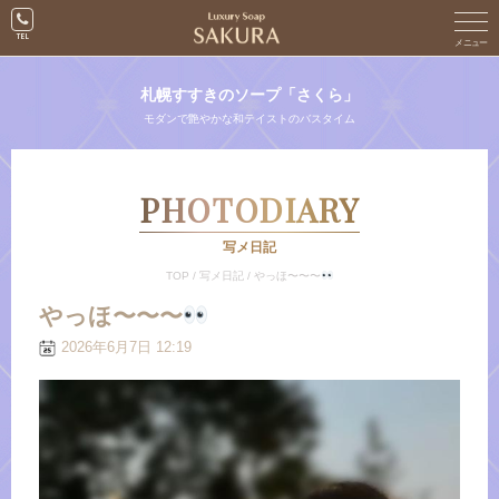
札幌すすきのソープ「さくら」
モダンで艶やかな和テイストのバスタイム
PHOTODIARY
写メ日記
TOP
/
写メ日記
/
やっほ〜〜〜
やっほ〜〜〜
2026年6月7日 12:19