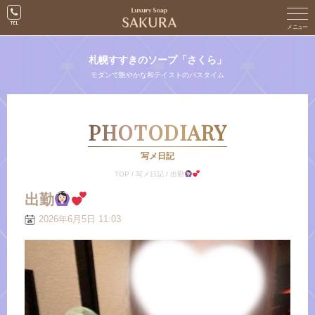
札幌すすきのソープ「さくら」
モダンで艶やかな和テイストのバスタイム
PHOTODIARY
写メ日記
TOP
/
写メ日記
/
出勤
出勤
2026年6月5日 11:03