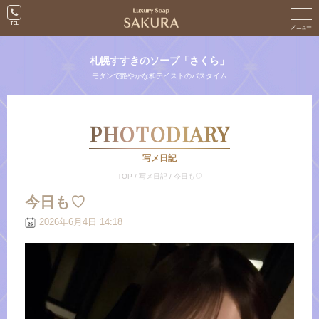
札幌すすきのソープ「さくら」
モダンで艶やかな和テイストのバスタイム
PHOTODIARY
写メ日記
TOP
/
写メ日記
/
今日も♡
今日も♡
2026年6月4日 14:18