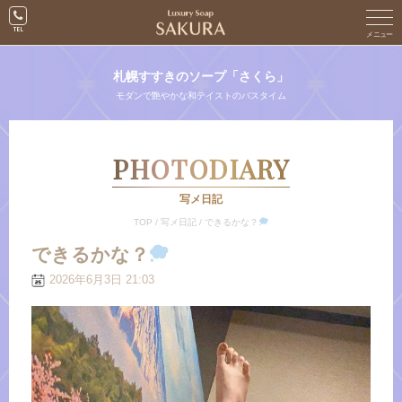
札幌すすきのソープ「さくら」
モダンで艶やかな和テイストのバスタイム
PHOTODIARY
写メ日記
TOP
/
写メ日記
/
できるかな？
できるかな？
2026年6月3日 21:03